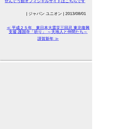
せんぐう館オフィシャルサイトはこちらです
|
ジャパン ユニオン |
2013/08/01
≪ 平成２５年 東日本大震災三回忌 東北復興
支援 護国寺「祈り」 ～天地人と仲間たち～
謹賀新年 ≫
Facebook
twitter
お問い合わせ
PAGE TOP
Copyright(c) J-U,Inc.All Rights Reserved.