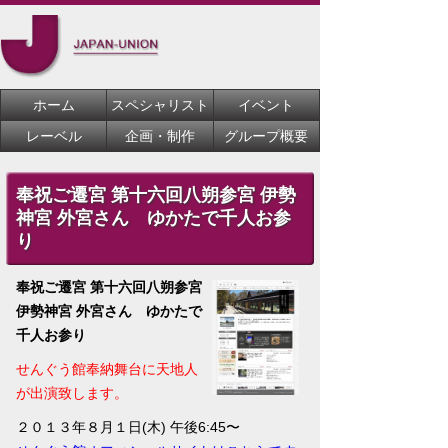
ホーム
スペシャリスト
イベント
レーベル
企画・制作
グループ概要
奉祝ご遷宮 第十六回八朔参宮 伊勢
神宮 外宮さん ゆかたで千人お参
り
奉祝ご遷宮 第十六回八朔参宮
伊勢神宮 外宮さん ゆかたで
千人お参り
せんぐう館奉納舞台に天地人
が出演致します。
２０１３年８月１日(木) 午後6:45〜