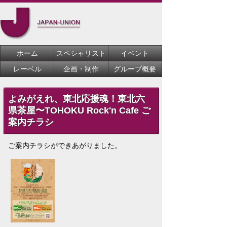
ホーム
スペシャリスト
イベント
レーベル
企画・制作
グループ概要
よみがえれ、東北応援魂！東北六
県茶屋〜TOHOKU Rock'n Cafe ご
案内チラシ
ご案内チラシができあがりました。